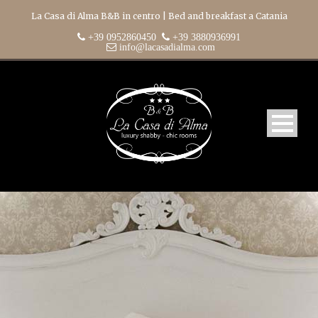
La Casa di Alma B&B in centro | Bed and breakfast a Catania
+39 0952860450
+39 3880936991
info@lacasadialma.com