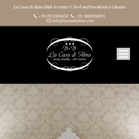
La Casa di Alma B&B in centro | Bed and breakfast a Catania
+39 0952860450
+39 3880936991
info@lacasadialma.com