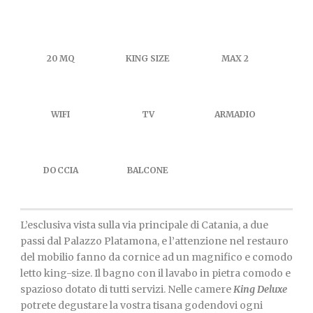
20 MQ
KING SIZE
MAX 2
WIFI
TV
ARMADIO
DOCCIA
BALCONE
L’esclusiva vista sulla via principale di Catania, a due
passi dal Palazzo Platamona, e l’attenzione nel restauro
del mobilio fanno da cornice ad un magnifico e comodo
letto king-size. Il bagno con il lavabo in pietra comodo e
spazioso dotato di tutti servizi. Nelle camere
King Deluxe
potrete degustare la vostra tisana godendovi ogni